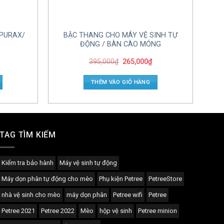
 PURAX/
BẬC THANG CHO MÁY VỆ SINH TỰ
ĐỘNG / BÀN CÀO MÓNG
395,000
₫
265,000
₫
THÊM VÀO GIỎ HÀNG
TAG TÌM KIẾM
Kiểm tra bảo hành
Máy vệ sinh tự động
Máy dọn phân tự động cho mèo
Phụ kiện Petree
PetreeStore
nhà vệ sinh cho mèo
máy dọn phân
Petree wifi
Petree
Petree 2021
Petree 2022
Mèo
hộp vệ sinh
Petree minion