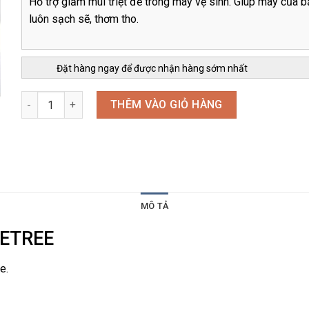
Hỗ trợ giảm mùi triệt để trong máy vệ sinh. Giúp máy của b
luôn sạch sẽ, thơm tho.
Đặt hàng ngay để được nhận hàng sớm nhất
HỘP KHỬ MÙI MÁY VỆ SINH PETREE số lượng
THÊM VÀO GIỎ HÀNG
MÔ TẢ
 PETREE
e.