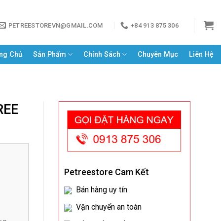
PETREESTOREVN@GMAIL.COM
+84 913 875 306
ng Chủ
Sản Phẩm
Chính Sách
Chuyên Mục
Liên Hệ
REE
Petreestore Cam Kết
Bán hàng uy tín
Vận chuyển an toàn