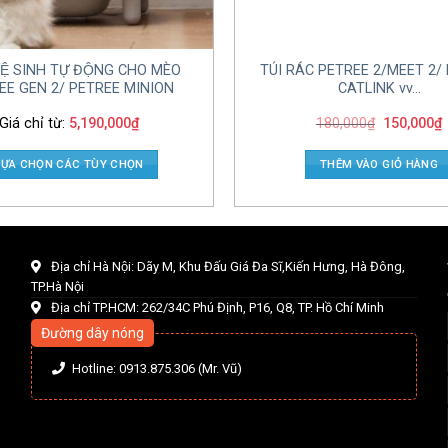
Ệ SINH TỰ ĐỘNG CHO MÈO
TÚI RÁC PETREE 2/MEET 2/
EE GEN 2/ PETREE MINION
CATLINK vv…
Giá chỉ từ:
5,190,000
₫
180,000
₫
150,000
₫
LỰA CHỌN CÁC TÙY CHỌN
THÊM VÀO GIỎ HÀNG
Địa chỉ Hà Nội: Dãy M, Khu Đấu Giá Đa Sĩ,Kiến Hưng, Hà Đông,
TP.Hà Nội
Địa chỉ TP.HCM: 262/34C Phú Định, P16, Q8, TP. Hồ Chí Minh
Đường dây nóng
Hotline: 0913.875.306 (Mr. Vũ)