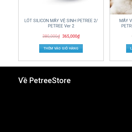
LÓT SILICON MÁY VỆ SINH PETREE 2/
MÁY V
PETREE Ver 2
PETR
380,000
₫
365,000
₫
THÊM VÀO GIỎ HÀNG
Về PetreeStore