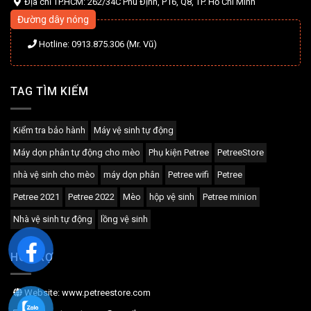
Địa chỉ TP.HCM: 262/34C Phú Định, P16, Q8, TP. Hồ Chí Minh
Đường dây nóng
Hotline: 0913.875.306 (Mr. Vũ)
TAG TÌM KIẾM
Kiểm tra bảo hành
Máy vệ sinh tự động
Máy dọn phân tự động cho mèo
Phụ kiện Petree
PetreeStore
nhà vệ sinh cho mèo
máy dọn phân
Petree wifi
Petree
Petree 2021
Petree 2022
Mèo
hộp vệ sinh
Petree minion
Nhà vệ sinh tự động
lồng vệ sinh
HỖ TRỢ
Website: www.petreestore.com