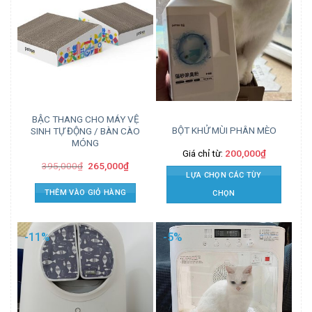
BẬC THANG CHO MÁY VỆ
BỘT KHỬ MÙI PHÂN MÈO
SINH TỰ ĐỘNG / BÀN CÀO
MÓNG
Giá chỉ từ:
200,000
₫
395,000
₫
265,000
₫
LỰA CHỌN CÁC TÙY
THÊM VÀO GIỎ HÀNG
CHỌN
-11%
-5%