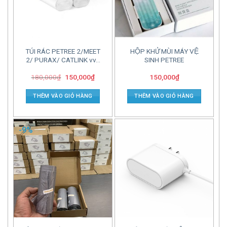
TÚI RÁC PETREE 2/MEET
HỘP KHỬ MÙI MÁY VỆ
2/ PURAX/ CATLINK vv…
SINH PETREE
180,000
₫
150,000
₫
150,000
₫
THÊM VÀO GIỎ HÀNG
THÊM VÀO GIỎ HÀNG
-9%