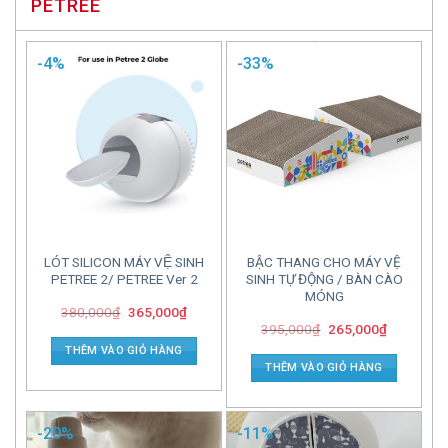
PETREE
-4%
-33%
LÓT SILICON MÁY VỆ SINH
BẬC THANG CHO MÁY VỆ
PETREE 2/ PETREE Ver 2
SINH TỰ ĐỘNG / BÀN CÀO
MÓNG
380,000
₫
365,000
₫
395,000
₫
265,000
₫
THÊM VÀO GIỎ HÀNG
THÊM VÀO GIỎ HÀNG
-20%
-11%