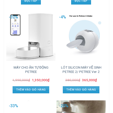
ĐỌC TIẾP
ĐỌC TIẾP
-32%
-4%
MÁY CHO ĂN TỰ ĐỘNG
LÓT SILICON MÁY VỆ SINH
PETREE
PETREE 2/ PETREE Ver 2
1,990,000
₫
1,350,000
₫
380,000
₫
365,000
₫
THÊM VÀO GIỎ HÀNG
THÊM VÀO GIỎ HÀNG
-33%
-20%