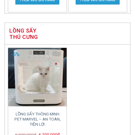
THÊM VÀO GIỎ HÀNG
THÊM VÀO GIỎ HÀNG
LỒNG SẤY
THÚ CƯNG
-5%
LỒNG SẤY THÔNG MINH
PET MARVEL – AN TOÀN,
TIỆN LỢI.
6,500,000
₫
6,200,000
₫