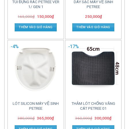
TÚI ĐỰNG RÁC PETREE VER
DÂY SẠC MÁY VỆ SINH
1/ GEN 1
PETREE
165,000
₫
150,000
₫
250,000
₫
THÊM VÀO GIỎ HÀNG
THÊM VÀO GIỎ HÀNG
-4%
-17%
LÓT SILICON MÁY VỆ SINH
THẢM LÓT CHỐNG VĂNG
PETREE
CÁT PETREE 01
380,000
₫
365,000
₫
360,000
₫
300,000
₫