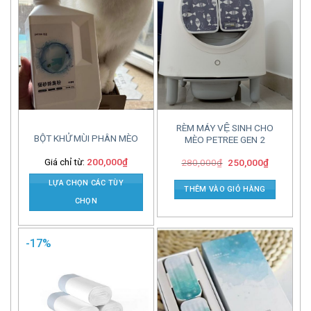
RÈM MÁY VỆ SINH CHO
BỘT KHỬ MÙI PHÂN MÈO
MÈO PETREE GEN 2
Giá chỉ từ:
200,000
₫
280,000
₫
250,000
₫
LỰA CHỌN CÁC TÙY
THÊM VÀO GIỎ HÀNG
CHỌN
-17%