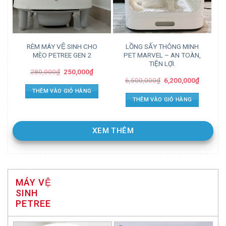
RÈM MÁY VỆ SINH CHO
LỒNG SẤY THÔNG MINH
MÈO PETREE GEN 2
PET MARVEL – AN TOÀN,
TIỆN LỢI.
280,000
₫
250,000
₫
6,500,000
₫
6,200,000
₫
THÊM VÀO GIỎ HÀNG
THÊM VÀO GIỎ HÀNG
XEM THÊM
MÁY VỆ
SINH
PETREE