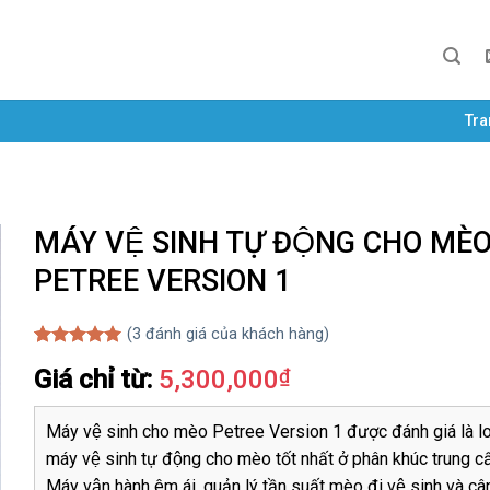
Tra
MÁY VỆ SINH TỰ ĐỘNG CHO MÈ
PETREE VERSION 1
(
3
đánh giá của khách hàng)
5.00
3
trên 5
Giá chỉ từ:
5,300,000
₫
dựa trên
đánh giá
Máy vệ sinh cho mèo Petree Version 1 được đánh giá là lo
máy vệ sinh tự động cho mèo tốt nhất ở phân khúc trung câ
Máy vận hành êm ái, quản lý tần suất mèo đi vệ sinh và câ