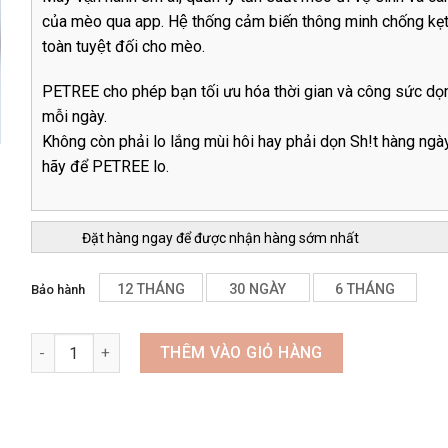
của mèo qua app. Hệ thống cảm biến thông minh chống kẹt
toàn tuyệt đối cho mèo.
PETREE cho phép bạn tối ưu hóa thời gian và công sức dọ
mỗi ngày.
Không còn phải lo lắng mùi hôi hay phải dọn Sh!t hàng ngà
hãy để PETREE lo.
Đặt hàng ngay để được nhận hàng sớm nhất
12 THÁNG
30 NGÀY
6 THÁNG
Bảo hành
MÁY VỆ SINH TỰ ĐỘNG CHO MÈO PETREE VERSION 1 số lượng
THÊM VÀO GIỎ HÀNG