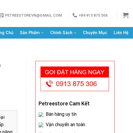
PETREESTOREVN@GMAIL.COM
+84 913 875 306
ng Chủ
Sản Phẩm
Chính Sách
Chuyên Mục
Liên Hệ
O
Petreestore Cam Kết
Bán hàng uy tín
ại
́p.
Vận chuyển an toàn
n nặng