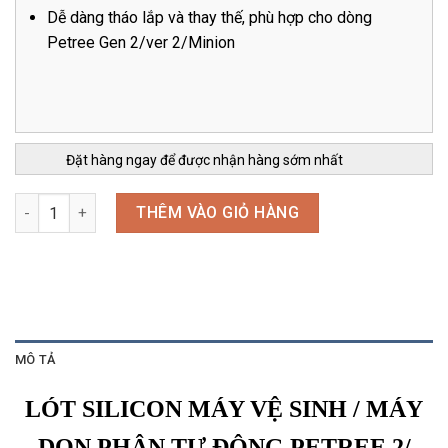
Dễ dàng tháo lắp và thay thế, phù hợp cho dòng
Petree Gen 2/ver 2/Minion
Đặt hàng ngay để được nhận hàng sớm nhất
LÓT SILICON MÁY VỆ SINH PETREE 2/ PETREE Ver 2 số lượng
THÊM VÀO GIỎ HÀNG
MÔ TẢ
LÓT SILICON MÁY VỆ SINH / MÁY
DỌN PHÂN TỰ ĐỘNG PETREE 2/