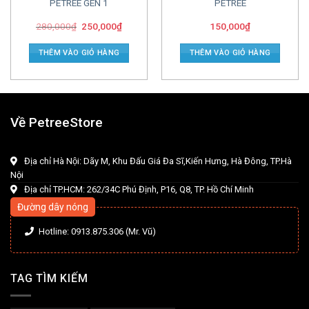
PETREE GEN 1
PETREE
280,000
₫
250,000
₫
150,000
₫
THÊM VÀO GIỎ HÀNG
THÊM VÀO GIỎ HÀNG
Về PetreeStore
Địa chỉ Hà Nội: Dãy M, Khu Đấu Giá Đa Sĩ,Kiến Hưng, Hà Đông, TP.Hà
Nội
Địa chỉ TP.HCM: 262/34C Phú Định, P16, Q8, TP. Hồ Chí Minh
Đường dây nóng
Hotline: 0913.875.306 (Mr. Vũ)
TAG TÌM KIẾM