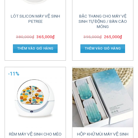
LÓT SILICON MÁY VỆ SINH
BẬC THANG CHO MÁY VỆ
PETREE
SINH TỰ ĐỘNG / BÀN CÀO
MÓNG
380,000
₫
365,000
₫
395,000
₫
265,000
₫
THÊM VÀO GIỎ HÀNG
THÊM VÀO GIỎ HÀNG
-11%
RÈM MÁY VỆ SINH CHO MÈO
HỘP KHỬ MÙI MÁY VỆ SINH