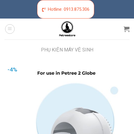
Skip
Hotline:
0913.875.306
to
content
PHỤ KIỆN MÁY VỆ SINH
-4%