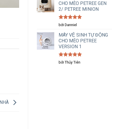
CHO MÈO PETREE GEN
2/ PETREE MINION
Được xếp
bởi Danniel
hạng
5
5
sao
MÁY VỆ SINH TỰ ĐỘNG
CHO MÈO PETREE
VERSION 1
Được xếp
bởi Thủy Tiên
hạng
5
5
sao
 NHÀ