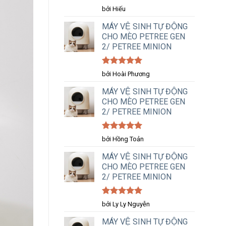
Được xếp
bởi Hiếu
hạng
5
5
sao
MÁY VỆ SINH TỰ ĐỘNG
CHO MÈO PETREE GEN
2/ PETREE MINION
Được xếp
bởi Hoài Phương
hạng
5
5
sao
MÁY VỆ SINH TỰ ĐỘNG
CHO MÈO PETREE GEN
2/ PETREE MINION
Được xếp
bởi Hồng Toản
hạng
5
5
sao
MÁY VỆ SINH TỰ ĐỘNG
CHO MÈO PETREE GEN
2/ PETREE MINION
Được xếp
bởi Ly Ly Nguyễn
hạng
5
5
sao
MÁY VỆ SINH TỰ ĐỘNG