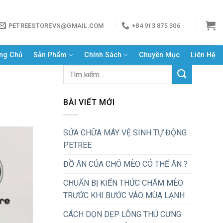
PETREESTOREVN@GMAIL.COM
+84 913 875 306
ng Chủ
Sản Phẩm
Chính Sách
Chuyên Mục
Liên Hệ
BÀI VIẾT MỚI
SỬA CHỮA MÁY VỆ SINH TỰ ĐỘNG
PETREE
ĐỒ ĂN CỦA CHÓ MÈO CÓ THỂ ĂN ?
CHUẨN BỊ KIẾN THỨC CHĂM MÈO
TRƯỚC KHI BƯỚC VÀO MÙA LẠNH
CÁCH DỌN DẸP LÔNG THÚ CƯNG