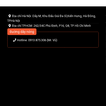
Địa chỉ Hà Nội: Dãy M, Khu Đấu Giá Đa Sĩ,Kiến Hưng, Hà Đông,
TP.Hà Nội
Địa chỉ TP.HCM: 262/34C Phú Định, P16, Q8, TP. Hồ Chí Minh
Đường dây nóng
Hotline: 0913.875.306 (Mr. Vũ)