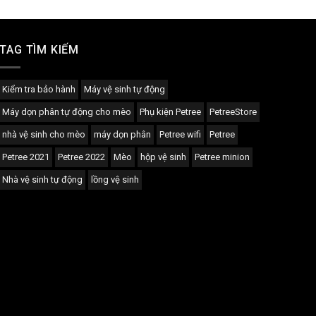
TAG TÌM KIẾM
Kiểm tra bảo hành
Máy vệ sinh tự động
Máy dọn phân tự động cho mèo
Phụ kiện Petree
PetreeStore
nhà vệ sinh cho mèo
máy dọn phân
Petree wifi
Petree
Petree 2021
Petree 2022
Mèo
hộp vệ sinh
Petree minion
Nhà vệ sinh tự động
lồng vệ sinh