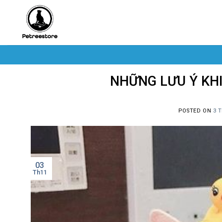
Skip
to
content
NHỮNG LƯU Ý KH
POSTED ON
3 
03
Th11