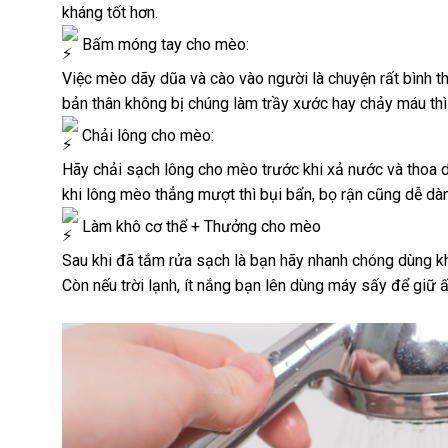
kháng tốt hơn.
Bấm móng tay cho mèo:
Việc mèo dãy dũa và cào vào người là chuyện rất bình th
bản thân không bị chúng làm trầy xước hay chảy máu th
Chải lông cho mèo:
Hãy chải sạch lông cho mèo trước khi xả nước và thoa dầ
khi lông mèo thẳng mượt thì bụi bẩn, bọ rận cũng dễ dàng
Làm khô cơ thể + Thưởng cho mèo
Sau khi đã tắm rửa sạch là bạn hãy nhanh chóng dùng kh
Còn nếu trời lạnh, ít nắng bạn lên dùng máy sấy để giữ