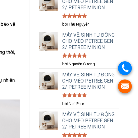
CHO MÈO PETREE GEN
2/ PETREE MINION
Được xếp
 bảo vệ
bởi Thu Nguyễn
hạng
5
5
sao
MÁY VỆ SINH TỰ ĐỘNG
CHO MÈO PETREE GEN
2/ PETREE MINION
ng thời,
Được xếp
bởi Nguyễn Cường
hạng
5
5
sao
MÁY VỆ SINH TỰ ĐỘNG
ự nhiên.
CHO MÈO PETREE GEN
2/ PETREE MINION
Được xếp
bởi Neil Pate
hạng
5
5
sao
MÁY VỆ SINH TỰ ĐỘNG
CHO MÈO PETREE GEN
2/ PETREE MINION