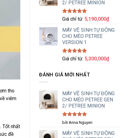
2/ PETREE MINION
Được xếp
Giá chỉ từ:
5,190,000
₫
hạng
5.00
5 sao
MÁY VỆ SINH TỰ ĐỘNG
CHO MÈO PETREE
VERSION 1
Được xếp
Giá chỉ từ:
5,300,000
₫
hạng
5.00
5 sao
ĐÁNH GIÁ MỚI NHẤT
hơm tho
MÁY VỆ SINH TỰ ĐỘNG
 về viêm
CHO MÈO PETREE GEN
2/ PETREE MINION
Được xếp
bởi Anna Nguyen
. Tốt nhất
hạng
5
5
sao
MÁY VỆ SINH TỰ ĐỘNG
 sức đề